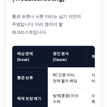
통관 보류나 서류 미비는 납기 지연의
주범입니다. 미리 챙겨야 할
체크리스트입니다.
예상 문제
원인 분석
해결 (Sol
(Issue)
(Cause)
KC 인증 미비,
사전 인증
통관 보류
전략 물자 해당
비해당 
방역(훈증) 마크
수출자에게
목재 포장 폐기
누락
목재 사용