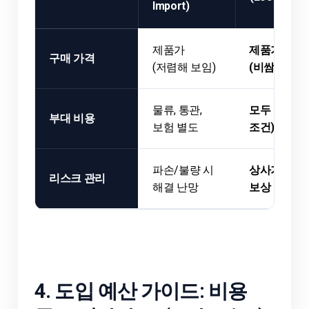
Import)
제품가
제품가 + 마
구매 가격
(저렴해 보임)
(비쌈)
물류, 통관,
모두 포함 (D
부대 비용
보험 별도
조건)
파손/불량 시
상사가 책임
리스크 관리
해결 난망
보상
4. 도입 예산 가이드: 비용