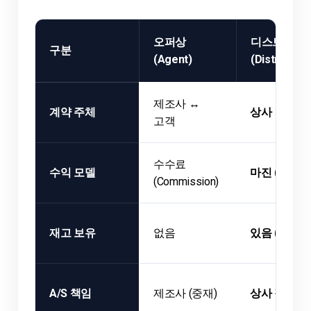
오퍼상
디스트리뷰
구분
(Agent)
(Distributor
제조사 ↔
계약 주체
상사 ↔ 고객
고객
수수료
수익 모델
마진 (Margi
(Commission)
재고 보유
없음
있음 (즉시 
A/S 책임
제조사 (중재)
상사 직접 