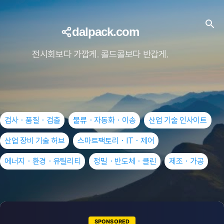
dalpack.com
전시회보다 가깝게. 콜드콜보다 반갑게.
검사・품질・검출
물류・자동화・이송
산업 기술 인사이트
산업 장비 기술 허브
스마트팩토리・IT・제어
에너지・환경・유틸리티
정밀・반도체・클린
제조・가공
SPONSORED