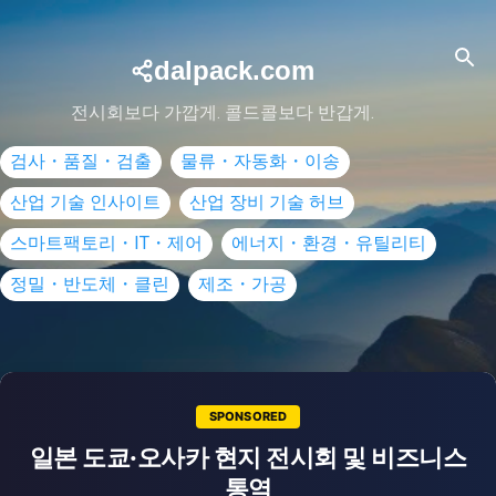
dalpack.com
전시회보다 가깝게. 콜드콜보다 반갑게.
검사・품질・검출
물류・자동화・이송
산업 기술 인사이트
산업 장비 기술 허브
스마트팩토리・IT・제어
에너지・환경・유틸리티
정밀・반도체・클린
제조・가공
SPONSORED
일본 도쿄·오사카 현지 전시회 및 비즈니스
, 성공적인 비즈니스 미
통역