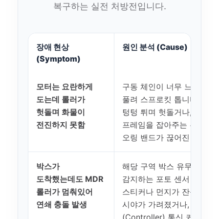
복구하는 실전 처방전입니다.
장애 현상
원인 분석 (Cause)
(Symptom)
모터는 요란하게
구동 체인이 너무 느슨하게
도는데 롤러가
풀려 스프로킷 톱니바퀴에
헛돌며 화물이
텅텅 튀며 헛돌거나, 롤러와
전진하지 못함
프레임을 잡아주는 우레탄
오링 밴드가 끊어진 상태
박스가
해당 구역 박스 유무를
도착했는데도 MDR
감지하는 포토 센서 렌즈에
롤러가 멈춰있어
스티커나 먼지가 잔뜩 묻어
연쇄 충돌 발생
시야가 가려졌거나, 롤러 보
(Controller) 통신 커넥터