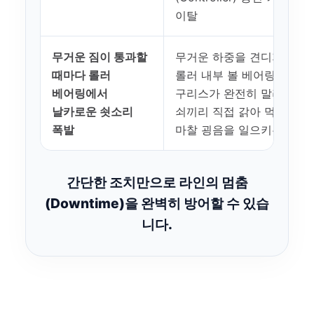
이탈
무거운 짐이 통과할
무거운 하중을 견디지 못하
때마다 롤러
롤러 내부 볼 베어링의
베어링에서
구리스가 완전히 말라붙어
날카로운 쇳소리
쇠끼리 직접 갉아 먹히며 
폭발
마찰 굉음을 일으키는 중
간단한 조치만으로 라인의 멈춤
(Downtime)을 완벽히 방어할 수 있습
니다.