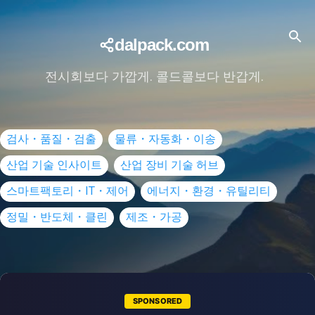
dalpack.com
전시회보다 가깝게. 콜드콜보다 반갑게.
검사・품질・검출
물류・자동화・이송
산업 기술 인사이트
산업 장비 기술 허브
스마트팩토리・IT・제어
에너지・환경・유틸리티
정밀・반도체・클린
제조・가공
SPONSORED