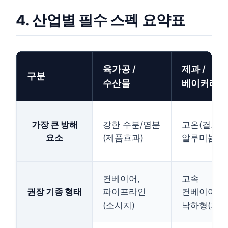
4. 산업별 필수 스펙 요약표
육가공 /
제과 /
구분
수산물
베이커리
가장 큰 방해
강한 수분/염분
고온(결로),
요소
(제품효과)
알루미늄 
컨베이어,
고속
권장 기종 형태
파이프라인
컨베이어,
(소시지)
낙하형(가루