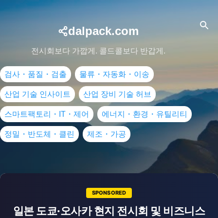
dalpack.com
전시회보다 가깝게. 콜드콜보다 반갑게.
검사・품질・검출
물류・자동화・이송
산업 기술 인사이트
산업 장비 기술 허브
스마트팩토리・IT・제어
에너지・환경・유틸리티
정밀・반도체・클린
제조・가공
SPONSORED
일본 도쿄·오사카 현지 전시회 및 비즈니스